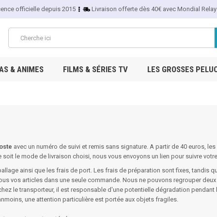
cence officielle depuis 2015
Livraison offerte dès 40€ avec Mondial Relay
S & ANIMES
FILMS & SÉRIES TV
LES GROSSES PELU
oste
avec un numéro de suivi et remis sans signature. A partir de 40 euros, les
oit le mode de livraison choisi, nous vous envoyons un lien pour suivre votre 
llage ainsi que les frais de port. Les frais de préparation sont fixes, tandis que
ous vos articles dans une seule commande. Nous ne pouvons regrouper deux
chez le transporteur, il est responsable d'une potentielle dégradation pendant
anmoins, une attention particulière est portée aux objets fragiles.