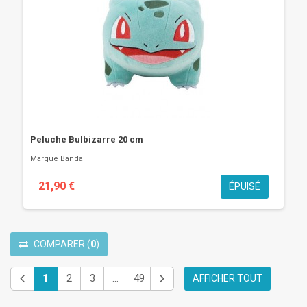
Peluche Bulbizarre 20 cm
Marque
Bandai
21,90 €
ÉPUISÉ
COMPARER
(
0
)
1
2
3
...
49
AFFICHER TOUT