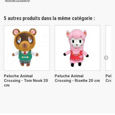
Animal Crossing
!
5 autres produits dans la même catégorie :
Peluche Animal
Peluche Animal
Pelu
Crossing - Tom Nook 20
Crossing - Risette 20 cm
Cros
cm