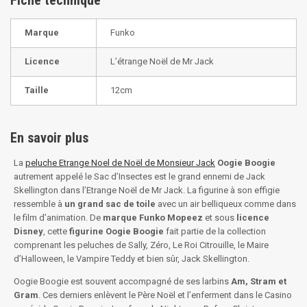
Fiche technique
Marque
Funko
Licence
L’étrange Noël de Mr Jack
Taille
12cm
En savoir plus
La
peluche Etrange Noel de Noël de Monsieur Jack
Oogie Boogie
autrement appelé le Sac d’Insectes est le grand ennemi de Jack
Skellington dans l’Etrange Noël de Mr Jack. La figurine à son effigie
ressemble à
un grand sac de toile
avec un air belliqueux comme dans
le film d’animation. De
marque Funko Mopeez
et sous
licence
Disney
, cette
figurine Oogie Boogie
fait partie de la collection
comprenant les peluches de Sally, Zéro, Le Roi Citrouille, le Maire
d’Halloween, le Vampire Teddy et bien sûr, Jack Skellington.
Oogie Boogie est souvent accompagné de ses larbins
Am, Stram et
Gram
. Ces derniers enlèvent le Père Noël et l’enferment dans le Casino