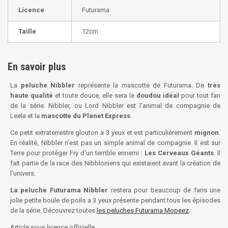
Licence
Futurama
Taille
12cm
En savoir plus
La
peluche Nibbler
représente la mascotte de Futurama. De
très
haute qualité
et toute douce, elle sera le
doudou idéal
pour tout fan
de la série. Nibbler, ou Lord Nibbler est l’animal de compagnie de
Leela et la
mascotte du Planet Express
.
Ce petit extraterrestre glouton a 3 yeux et est particulièrement
mignon
.
En réalité, Nibbler n’est pas un simple animal de compagnie. Il est sur
Terre pour protéger Fry d’un terrible ennemi :
Les Cerveaux Géants
. Il
fait partie de la race des Nibbloniens qui existaient avant la création de
l’univers.
La peluche Futurama Nibbler
restera pour beaucoup de fans une
jolie petite boule de poils a 3 yeux présente pendant tous les épisodes
de la série. Découvrez toutes
les peluches Futurama Mopeez
.
Article sous licence officielle