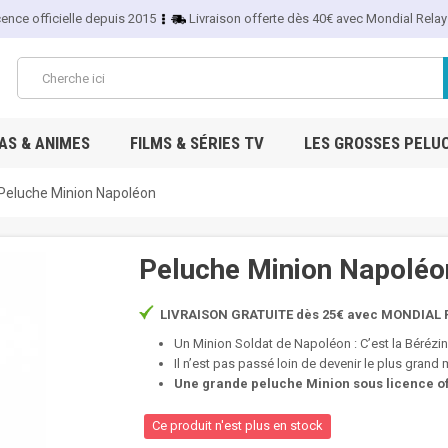
cence officielle depuis 2015
Livraison offerte dès 40€ avec Mondial Relay
S & ANIMES
FILMS & SÉRIES TV
LES GROSSES PELU
Peluche Minion Napoléon
Peluche Minion Napoléo
LIVRAISON GRATUITE dès 25€ avec MONDIAL R
Un Minion Soldat de Napoléon : C’est la Bérézin
Il n’est pas passé loin de devenir le plus gran
Une grande peluche Minion sous licence off
Ce produit n'est plus en stock