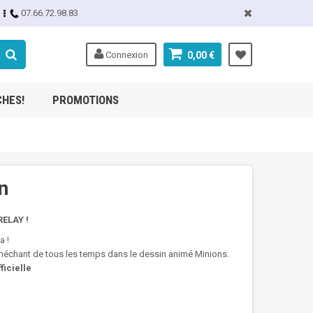
07.66.72.98.83
Connexion
0,00 €
CHES!
PROMOTIONS
n
ELAY !
a !
d méchant de tous les temps dans le dessin animé Minions.
icielle