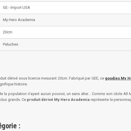
GE - Import USA
My Hero Academia
20cm
Peluches
duit dérivé sous licence mesurant 20cm. Fabriqué par GEE, ce
goodies My H
nifique histoire.
e la population n'ayant aucun pouvoir, un sans alter... Comme son idole All Mi
 plus grands. Ce
produit dérivé My Hero Academia
représente le personnage
gorie :