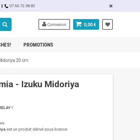
07.66.72.98.83
Connexion
0,00 €
CHES!
PROMOTIONS
Midoriya 20 cm
ia - Izuku Midoriya
ELAY !
res.
iya
est un produit dérivé sous licence