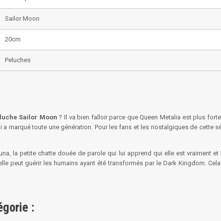
Sailor Moon
20cm
Peluches
luche Sailor Moon
? Il va bien falloir parce que Queen Metalia est plus fort
a marqué toute une génération. Pour les fans et les nostalgiques de cette sé
Luna, la petite chatte douée de parole qui lui apprend qui elle est vraiment e
 elle peut guérir les humains ayant été transformés par le Dark Kingdom. Ce
gorie :