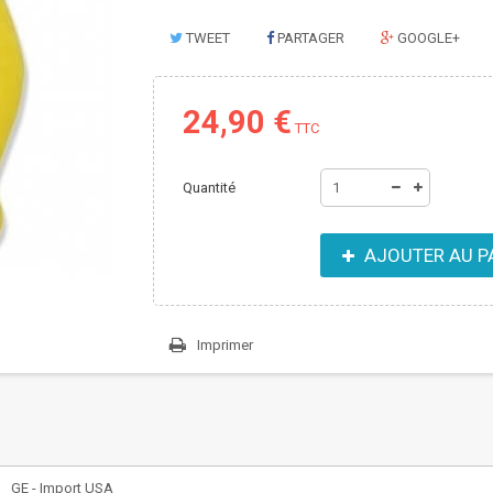
TWEET
PARTAGER
GOOGLE+
24,90 €
TTC
Quantité
AJOUTER AU P
Imprimer
GE - Import USA