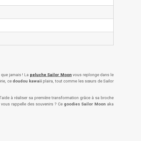
e que jamais ! La
peluche Sailor Moon
vous replonge dans le
rie, ce
doudou kawaii
plaira, tout comme les sœurs de Sailor
t l’aide à réaliser sa première transformation grâce à sa broche
la vous rappelle des souvenirs ? Ce
goodies Sailor Moon
aka