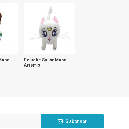
Moon -
Peluche Sailor Moon -
Artemis
S'abonner