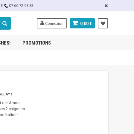
07.66.72.98.83
Connexion
0,00 €
CHES!
PROMOTIONS
ELAY !
t de l'Amour !
 ses 2 chignons
odération !