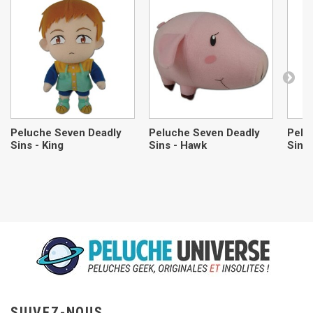
Peluche Seven Deadly
Peluche Seven Deadly
Pelu
Sins - King
Sins - Hawk
Sins 
SUIVEZ-NOUS