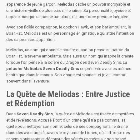
apparence de jeune garçon, Meliodas cache un pouvoir incroyable et
une histoire vieille de plusieurs millénaires. Sa personnalité joyeuse et
taquine masque un passé tumultueux et une force presque inégalée.
Avec son fidèle compagnon, le cochon Hawk, et son bar ambulant, le
Boar Hat, Meliodas est un personnage énigmatique qui attire l'attention
dès sa première apparition.
Meliodas, un nom qui donne le sourire quand on pense au patron du
Boar Hat, la taverne ambulante. Mais aussi un nom qui inspire la crainte
lorsque l'on pense à la colère du Dragon des Seven Deadly Sins. La
peluche Meliodas Seven Deadly Sins
se présente avec les mêmes
habits que dans le manga. Son visage est souriant et jovial comme
souvent dans l'aventure.
La Quête de Meliodas : Entre Justice
et Rédemption
Dans
Seven Deadly Sins
, la quête de Meliodas est tissée de mystères
et de révélations. Accusé à tort d'un crime qu'il n'a pas commis, sa
quête pour nettoyer son nom et celui de ses compagnons l'entraîne
dans des aventures à travers le royaume de Liones, où il affronte des
ennemis puissants et découvre des vérités cachées sur son passé.