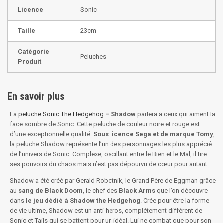
Licence
Sonic
Taille
23cm
Catégorie
Peluches
Produit
En savoir plus
La
peluche Sonic The Hedgehog
– Shadow
parlera à ceux qui aiment la
face sombre de Sonic. Cette peluche de couleur noire et rouge est
d’une exceptionnelle qualité.
Sous licence Sega et de marque Tomy
,
la peluche Shadow représente l’un des personnages les plus apprécié
de l’univers de Sonic. Complexe, oscillant entre le Bien et le Mal, il tire
ses pouvoirs du chaos mais n’est pas dépourvu de cœur pour autant.
Shadow a été créé par Gerald Robotnik, le Grand Père de Eggman grâce
au
sang de Black Doom
, le chef des
Black Arms
que l’on découvre
dans
le jeu dédié à Shadow the Hedgehog
. Crée pour être la forme
de vie ultime, Shadow est un anti-héros, complétement différent de
Sonic et Tails qui se battent pour un idéal. Lui ne combat que pour son