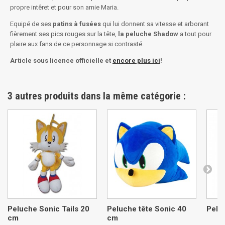
propre intêret et pour son amie Maria.
Equipé de ses
patins à fusées
qui lui donnent sa vitesse et arborant
fièrement ses pics rouges sur la tête,
la peluche Shadow
a tout pour
plaire aux fans de ce personnage si contrasté.
Article sous licence officielle et
encore plus ici
!
3 autres produits dans la même catégorie :
Peluche Sonic Tails 20
Peluche tête Sonic 40
Pelu
cm
cm