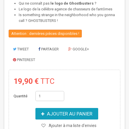
Qui ne connaît pas
le logo de Ghostbusters
?
Le logo de la célèbre agence de chasseurs de fantômes
Is something strange in the neighborhood who you gonna
call ? GHOSTBUSTERS !
Attention : dernières pièces disponibles !
TWEET
PARTAGER
GOOGLE+
PINTEREST
19,90 €
TTC
Quantité
AJOUTER AU PANIER
Ajouter à ma liste d'envies