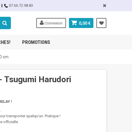
07.66.72.98.83
Connexion
0,00 €
CHES!
PROMOTIONS
20 cm
 - Tsugumi Harudori
ELAY !
.
our transporter quelqu'un. Pratique !
 officielle