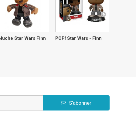
luche Star Wars Finn
POP! Star Wars - Finn
Peluche 
Galactic 
S'abonner