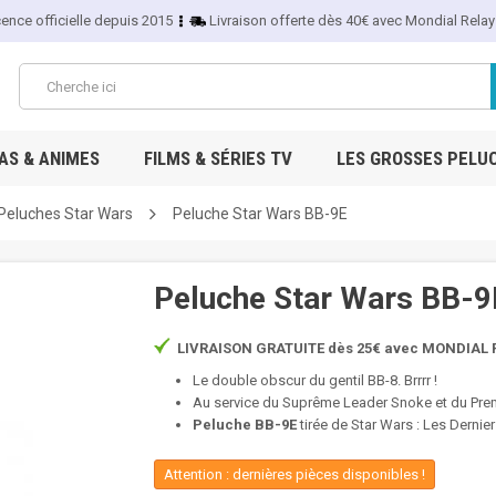
cence officielle depuis 2015
Livraison offerte dès 40€ avec Mondial Relay
S & ANIMES
FILMS & SÉRIES TV
LES GROSSES PELU
Peluches Star Wars
Peluche Star Wars BB-9E
Peluche Star Wars BB-9
LIVRAISON GRATUITE dès 25€ avec MONDIAL R
Le double obscur du gentil BB-8. Brrrr !
Au service du Suprême Leader Snoke et du Pre
Peluche BB-9E
tirée de Star Wars : Les Dernie
Attention : dernières pièces disponibles !