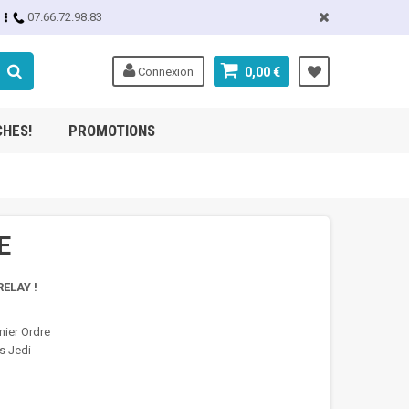
07.66.72.98.83
Connexion
0,00 €
CHES!
PROMOTIONS
E
ELAY !
mier Ordre
rs Jedi