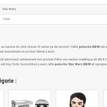
Star Wars
17cm
u service du côté obscur. Et aimer ça de surcroit ! Cette
peluche BB9E
est a
est assurément un produit dérivé à avoir.
et astromech entièrement noir promet d’être une version maléfique de BB-8. C
ur est trop forte. Succombez-y avec cette
peluche Star Wars BB9E
et rejoigne
gorie :