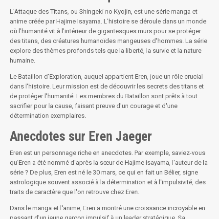
L'Attaque des Titans, ou Shingeki no Kyojin, est une série manga et
anime créée par Hajime Isayama. L'histoire se déroule dans un monde
où l'humanité vit à l'intérieur de gigantesques murs pour se protéger
des titans, des créatures humanoïdes mangeuses d'hommes. La série
explore des thèmes profonds tels que la liberté, la survie et la nature
humaine.
Le Bataillon d'Exploration, auquel appartient Eren, joue un rôle crucial
dans l'histoire. Leur mission est de découvrir les secrets des titans et
de protéger l'humanité. Les membres du Bataillon sont prêts à tout
sacrifier pour la cause, faisant preuve d'un courage et d'une
détermination exemplaires.
Anecdotes sur Eren Jaeger
Eren est un personnage riche en anecdotes. Par exemple, saviez-vous
qu'Eren a été nommé d'après la sœur de Hajime Isayama, l'auteur de la
série ? De plus, Eren est né le 30 mars, ce qui en fait un Bélier, signe
astrologique souvent associé à la détermination et à l'impulsivité, des
traits de caractère que l'on retrouve chez Eren.
Dans le manga et l'anime, Eren a montré une croissance incroyable en
passant d'un jeune garçon impulsif à un leader stratégique. Sa