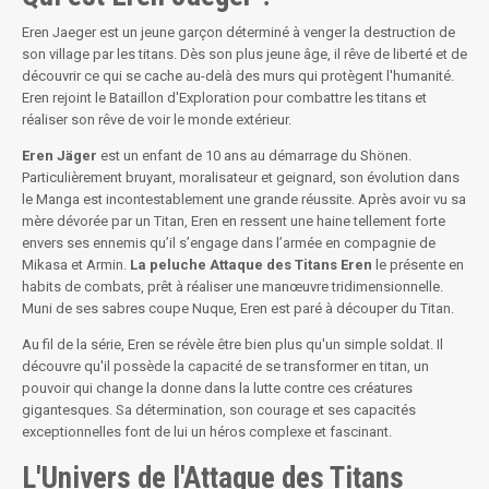
Eren Jaeger est un jeune garçon déterminé à venger la destruction de
son village par les titans. Dès son plus jeune âge, il rêve de liberté et de
découvrir ce qui se cache au-delà des murs qui protègent l'humanité.
Eren rejoint le Bataillon d'Exploration pour combattre les titans et
réaliser son rêve de voir le monde extérieur.
Eren Jäger
est un enfant de 10 ans au démarrage du Shönen.
Particulièrement bruyant, moralisateur et geignard, son évolution dans
le Manga est incontestablement une grande réussite. Après avoir vu sa
mère dévorée par un Titan, Eren en ressent une haine tellement forte
envers ses ennemis qu’il s’engage dans l’armée en compagnie de
Mikasa et Armin.
La peluche Attaque des Titans Eren
le présente en
habits de combats, prêt à réaliser une manœuvre tridimensionnelle.
Muni de ses sabres coupe Nuque, Eren est paré à découper du Titan.
Au fil de la série, Eren se révèle être bien plus qu'un simple soldat. Il
découvre qu'il possède la capacité de se transformer en titan, un
pouvoir qui change la donne dans la lutte contre ces créatures
gigantesques. Sa détermination, son courage et ses capacités
exceptionnelles font de lui un héros complexe et fascinant.
L'Univers de l'Attaque des Titans