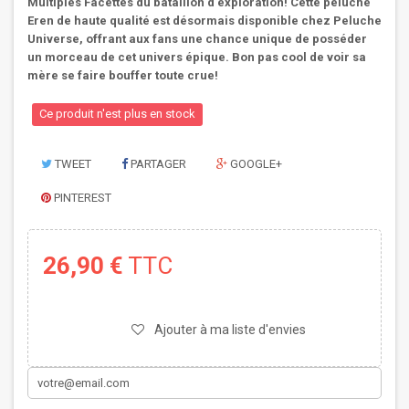
Multiples Facettes du bataillon d'exploration! Cette peluche
Eren de haute qualité est désormais disponible chez Peluche
Universe, offrant aux fans une chance unique de posséder
un morceau de cet univers épique. Bon pas cool de voir sa
mère se faire bouffer toute crue!
Ce produit n'est plus en stock
TWEET
PARTAGER
GOOGLE+
PINTEREST
26,90 €
TTC
Ajouter à ma liste d'envies