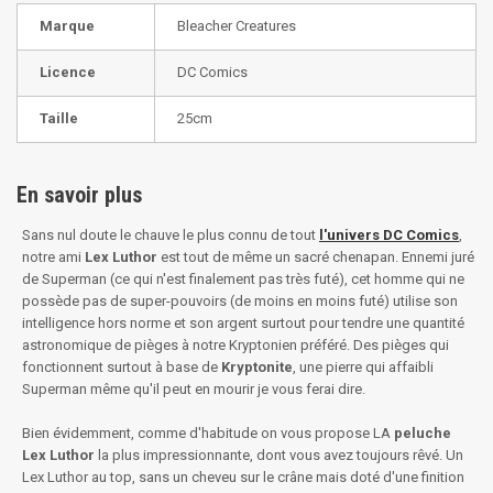
Marque
Bleacher Creatures
Licence
DC Comics
Taille
25cm
En savoir plus
Sans nul doute le chauve le plus connu de tout
l'univers DC Comics
,
notre ami
Lex Luthor
est tout de même un sacré chenapan. Ennemi juré
de Superman (ce qui n'est finalement pas très futé), cet homme qui ne
possède pas de super-pouvoirs (de moins en moins futé) utilise son
intelligence hors norme et son argent surtout pour tendre une quantité
astronomique de pièges à notre Kryptonien préféré. Des pièges qui
fonctionnent surtout à base de
Kryptonite
, une pierre qui affaibli
Superman même qu'il peut en mourir je vous ferai dire.
Bien évidemment, comme d'habitude on vous propose LA
peluche
Lex Luthor
la plus impressionnante, dont vous avez toujours rêvé. Un
Lex Luthor au top, sans un cheveu sur le crâne mais doté d'une finition