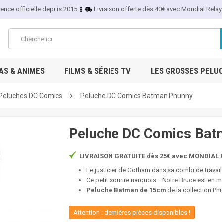
cence officielle depuis 2015
Livraison offerte dès 40€ avec Mondial Relay
S & ANIMES
FILMS & SÉRIES TV
LES GROSSES PELU
Peluches DC Comics
Peluche DC Comics Batman Phunny
Peluche DC Comics Bat
LIVRAISON GRATUITE dès 25€ avec MONDIAL R
Le justicier de Gotham dans sa combi de travail 
Ce petit sourire narquois... Notre Bruce est en 
Peluche Batman de 15cm
de la collection P
Attention : dernières pièces disponibles !