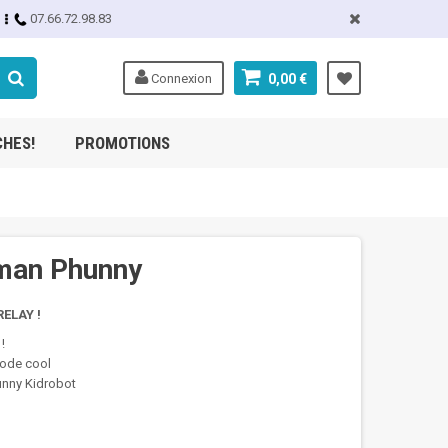
07.66.72.98.83
Connexion
0,00 €
CHES!
PROMOTIONS
man Phunny
ELAY !
!
mode cool
hunny Kidrobot