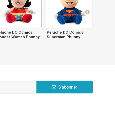
eluche DC Comics
Peluche DC Comics
Peluche 
onder Woman Phunny
Superman Phunny
S'abonner