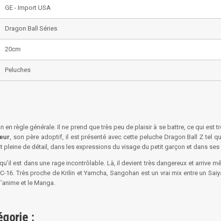
GE - Import USA
Dragon Ball Séries
20cm
Peluches
n en règle générale. Il ne prend que très peu de plaisir à se battre, ce qui es
œur
, son père adoptif, il est présenté avec cette peluche Dragon Ball Z tel 
t pleine de détail, dans les expressions du visage du petit garçon et dans ses
squ’il est dans une rage incontrôlable. Là, il devient très dangereux et arrive
C-16. Très proche de Krilin et Yamcha, Sangohan est un vrai mix entre un Saiya
l’anime et le Manga.
gorie :