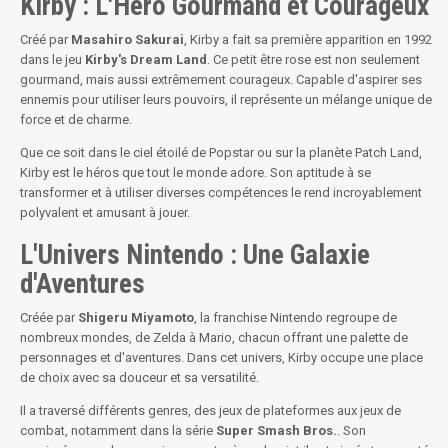
Kirby : L'Héro Gourmand et Courageux
Créé par
Masahiro Sakurai
, Kirby a fait sa première apparition en 1992
dans le jeu
Kirby's Dream Land
. Ce petit être rose est non seulement
gourmand, mais aussi extrêmement courageux. Capable d'aspirer ses
ennemis pour utiliser leurs pouvoirs, il représente un mélange unique de
force et de charme.
Que ce soit dans le ciel étoilé de Popstar ou sur la planète Patch Land,
Kirby est le héros que tout le monde adore. Son aptitude à se
transformer et à utiliser diverses compétences le rend incroyablement
polyvalent et amusant à jouer.
L'Univers Nintendo : Une Galaxie
d'Aventures
Créée par
Shigeru Miyamoto
, la franchise Nintendo regroupe de
nombreux mondes, de Zelda à Mario, chacun offrant une palette de
personnages et d'aventures. Dans cet univers, Kirby occupe une place
de choix avec sa douceur et sa versatilité.
Il a traversé différents genres, des jeux de plateformes aux jeux de
combat, notamment dans la série
Super Smash Bros.
. Son