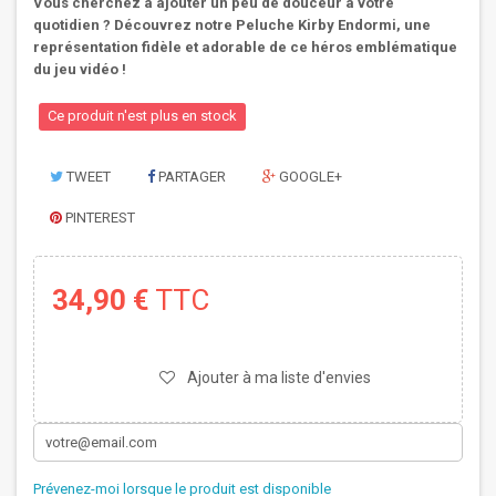
Vous cherchez à ajouter un peu de douceur à votre
quotidien ? Découvrez notre Peluche Kirby Endormi, une
représentation fidèle et adorable de ce héros emblématique
du jeu vidéo !
Ce produit n'est plus en stock
TWEET
PARTAGER
GOOGLE+
PINTEREST
34,90 €
TTC
Ajouter à ma liste d'envies
Prévenez-moi lorsque le produit est disponible