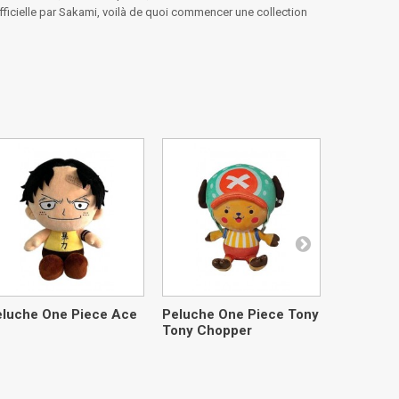
officielle par Sakami, voilà de quoi commencer une collection
eluche One Piece Ace
Peluche One Piece Tony
Peluche 
Tony Chopper
Monkey D