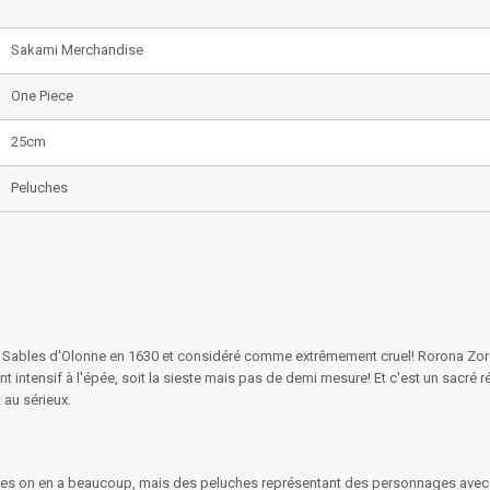
Sakami Merchandise
One Piece
25cm
Peluches
 Sables d'Olonne en 1630 et considéré comme extrêmement cruel! Rorona Zoro e
ent intensif à l'épée, soit la sieste mais pas de demi mesure! Et c'est un sacré r
 au sérieux.
s on en a beaucoup, mais des peluches représentant des personnages avec tro