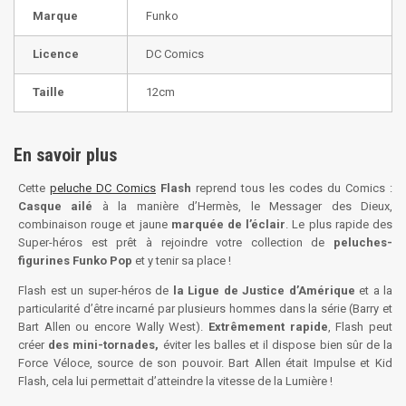
Marque
Funko
Licence
DC Comics
Taille
12cm
En savoir plus
Cette
peluche DC Comics
Flash
reprend tous les codes du Comics :
Casque ailé
à la manière d’Hermès, le Messager des Dieux,
combinaison rouge et jaune
marquée de l’éclair
. Le plus rapide des
Super-héros est prêt à rejoindre votre collection de
peluches-
figurines Funko Pop
et y tenir sa place !
Flash est un super-héros de
la Ligue de Justice d’Amérique
et a la
particularité d’être incarné par plusieurs hommes dans la série (Barry et
Bart Allen ou encore Wally West).
Extrêmement rapide
, Flash peut
créer
des mini-tornades,
éviter les balles et il dispose bien sûr de la
Force Véloce, source de son pouvoir. Bart Allen était Impulse et Kid
Flash, cela lui permettait d’atteindre la vitesse de la Lumière !