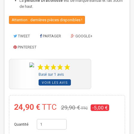
La
peluche Dracolosse
est de marque Bandai et fait 30cm
de haut.
Attention : dernières pièces disponibles !
TWEET
PARTAGER
GOOGLE+
PINTEREST
Basé sur 1 avis
VOIR LES AVIS
24,90 €
TTC
29,90 €
-5,00 €
TTC
Quantité