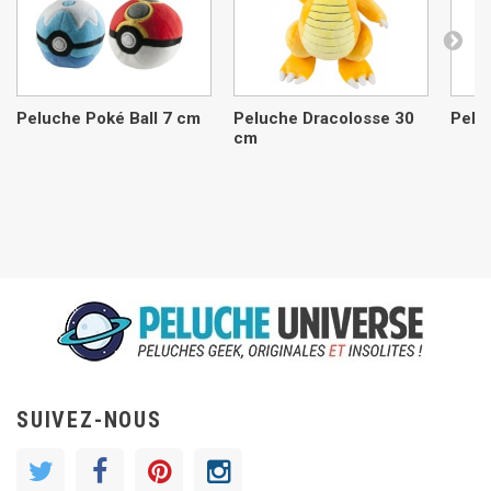
Peluche Poké Ball 7 cm
Peluche Dracolosse 30
Pelu
cm
SUIVEZ-NOUS